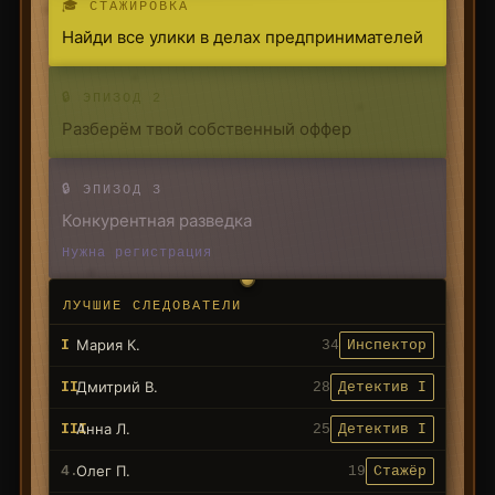
🎓 СТАЖИРОВКА
Найди все улики в делах предпринимателей
🔒 ЭПИЗОД 2
Разберём твой собственный оффер
🔒 ЭПИЗОД 3
Конкурентная разведка
Нужна регистрация
ЛУЧШИЕ СЛЕДОВАТЕЛИ
Мария К.
I
34
Инспектор
Дмитрий В.
II
28
Детектив I
Анна Л.
III
25
Детектив I
Олег П.
4.
19
Стажёр